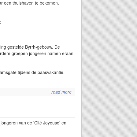
aar een thuishaven te bekomen.
;
king gestelde Byrrh-gebouw. De
Meerdere groepen jongeren namen eraan
amsgate tijdens de paasvakantie.
read more
about een
spetterend
eerste
semester
2014
e jongeren van de 'Cité Joyeuse' en