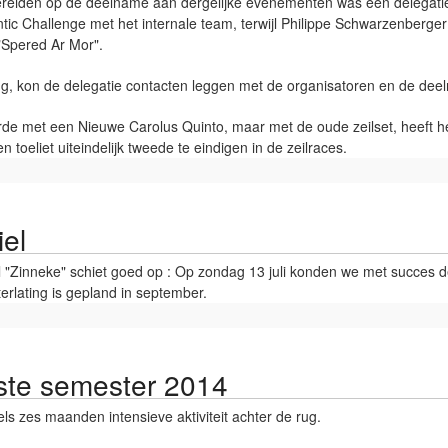
ereiden op de deelname aan dergelijke evenementen was een delegatie
antic Challenge met het internale team, terwijl Philippe Schwarzenber
"Spered Ar Mor".
ng, kon de delegatie contacten leggen met de organisatoren en de de
de met een Nieuwe Carolus Quinto, maar met de oude zeilset, heeft het
 toeliet uiteindelijk tweede te eindigen in de zeilraces.
iel
 "Zinneke" schiet goed op : Op zondag 13 juli konden we met succes
rlating is gepland in september.
ste semester 2014
dels zes maanden intensieve aktiviteit achter de rug.