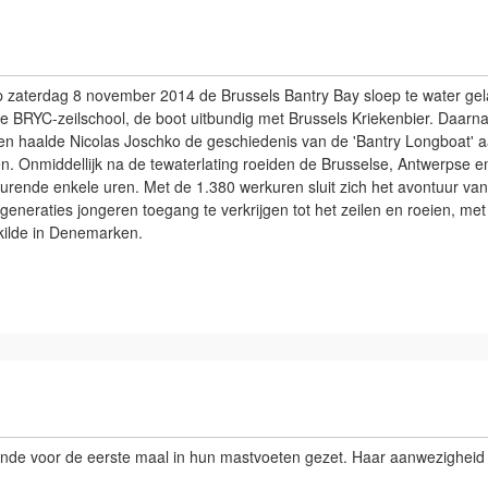
 zaterdag 8 november 2014 de Brussels Bantry Bay sloep te water gelate
e BRYC-zeilschool, de boot uitbundig met Brussels Kriekenbier. Daarn
n haalde Nicolas Joschko de geschiedenis van de 'Bantry Longboat' aa
taten. Onmiddellijk na de tewaterlating roeiden de Brusselse, Antwerpse
durende enkele uren. Met de 1.380 werkuren sluit zich het avontuur va
generaties jongeren toegang te verkrijgen tot het zeilen en roeien, me
kilde in Denemarken.
nde voor de eerste maal in hun mastvoeten gezet. Haar aanwezighei