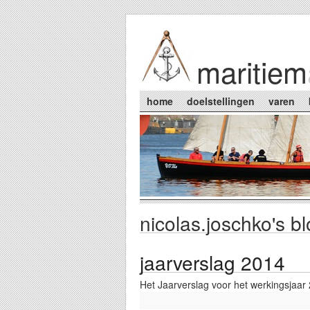
Skip to main content
maritiem
Main menu
home
doelstellingen
varen
nicolas.joschko's b
You are here
jaarverslag 2014
Het Jaarverslag voor het werkingsjaar