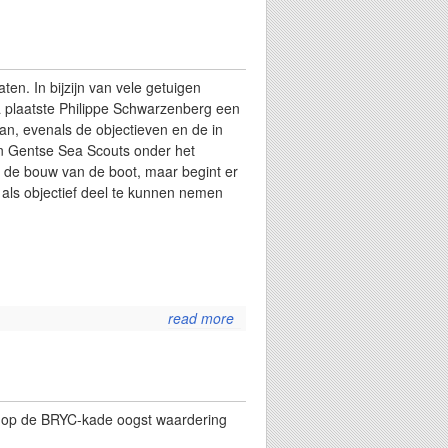
jaarverslag
2014
n. In bijzijn van vele getuigen
a plaatste Philippe Schwarzenberg een
n, evenals de objectieven en de in
 en Gentse Sea Scouts onder het
n de bouw van de boot, maar begint er
t als objectief deel te kunnen nemen
read more
about
zinneke
te
water
d op de BRYC-kade oogst waardering