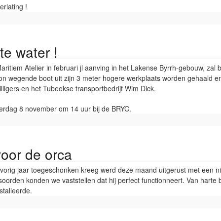
rlating !
te water !
aritiem Atelier in februari jl aanving in het Lakense Byrrh-gebouw, zal
n wegende boot uit zijn 3 meter hogere werkplaats worden gehaald en
illigers en het Tubeekse transportbedrijf Wim Dick.
zaterdag 8 november om 14 uur bij de BRYC.
oor de orca
 vorig jaar toegeschonken kreeg werd deze maand uitgerust met een n
soorden konden we vaststellen dat hij perfect functionneert. Van hart
stalleerde.