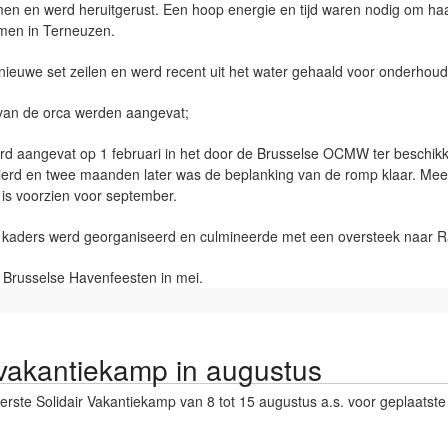
men en werd heruitgerust. Een hoop energie en tijd waren nodig om h
komen in Terneuzen.
nieuwe set zeilen en werd recent uit het water gehaald voor onderhoud
 van de orca werden aangevat;
rd aangevat op 1 februari in het door de Brusselse OCMW ter beschik
 gevierd en twee maanden later was de beplanking van de romp klaar. 
 is voorzien voor september.
 kaders werd georganiseerd en culmineerde met een oversteek naar R
e Brusselse Havenfeesten in mei.
 vakantiekamp in augustus
eerste Solidair Vakantiekamp van 8 tot 15 augustus a.s. voor geplaatst