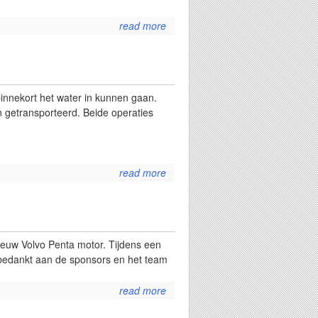
read more
about
zinneke
getuigd
 binnekort het water in kunnen gaan.
 getransporteerd. Beide operaties
read more
about
zinneke
binnenkort
te water !
ieuw Volvo Penta motor. Tijdens een
e bedankt aan de sponsors en het team
read more
about
een