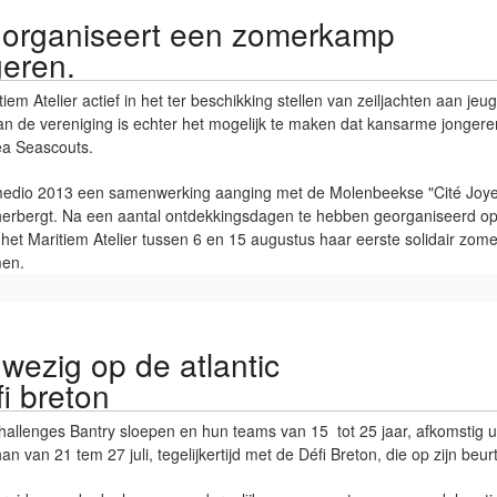
er organiseert een zomerkamp
eren.
tiem Atelier actief in het ter beschikking stellen van zeiljachten aan je
van de vereniging is echter het mogelijk te maken dat kansarme jongere
ea Seascouts.
ng medio 2013 een samenwerking aanging met de Molenbeekse "Cité Joy
herbergt. Na een aantal ontdekkingsdagen te hebben georganiseerd op 
et Maritiem Atelier tussen 6 en 15 augustus haar eerste solidair zom
men.
nwezig op de atlantic
i breton
hallenges Bantry sloepen en hun teams van 15 tot 25 jaar, afkomstig ui
n van 21 tem 27 juli, tegelijkertijd met de Défi Breton, die op zijn beu