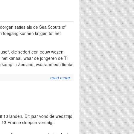
nieuwe
motor
voor
de
orca
ugdorganisaties als de Sea Scouts of
n toegang kunnen krijgen tot het
euse", die sedert een eeuw wezen,
het kanaal, waar de jongeren de Ti
erkamp in Zeeland, waaraan een tiental
read more
about het
maritiem
atelier
organiseert
een
zomerkamp
voor
t 13 landen. Dit jaar vond de wedstrijd
kansarme
rt 13 Franse sloepen verenigt.
jongeren.