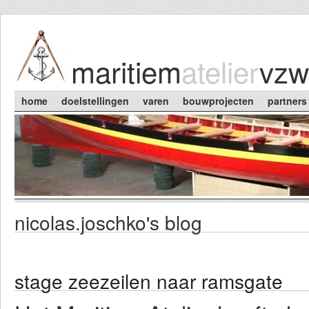
Skip to main content
maritiem
atelier
vzw
Main menu
home
doelstellingen
varen
bouwprojecten
partners
nicolas.joschko's blog
You are here
stage zeezeilen naar ramsgate