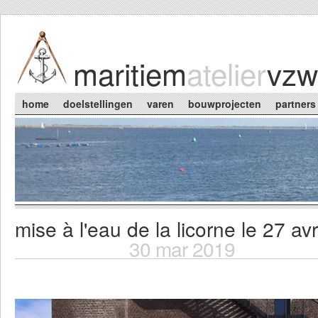
Skip to main content
maritiem
atelier
vzw
Main menu
home
doelstellingen
varen
bouwprojecten
partners
mise à l'eau de la licorne le 27 avr
You are here
30 mar 2019