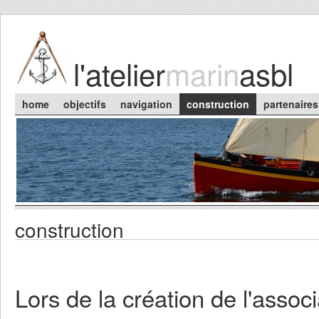
Skip to main content
l'atelier
marin
asbl
Main menu
home
objectifs
navigation
construction
partenaires
construction
You are here
Lors de la création de l'associ