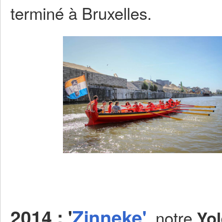
terminé à Bruxelles.
2014 : '
Zinneke'
notre
,
Yol