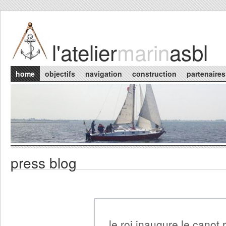
Skip to main content
l'atelier
marin
asbl
Main menu
home
objectifs
navigation
construction
partenaires
press blog
le roi inaugure le canot 