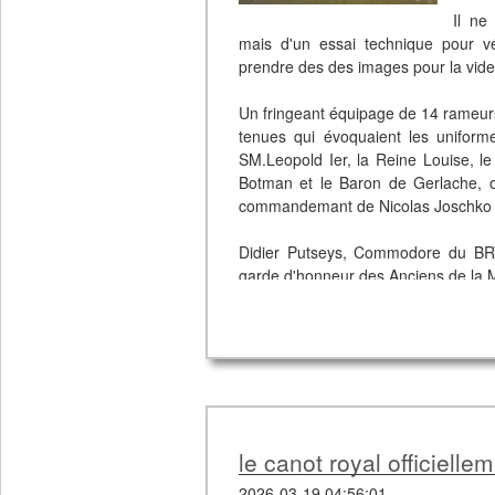
Il ne 
mais d'un essai technique pour vérif
prendre des des images pour la vide
Un fringeant équipage de 14 rameur
tenues qui évoquaient les uniform
SM.Leopold Ier, la Reine Louise, le
Botman et le Baron de Gerlache, on
commandemant de Nicolas Joschko e
Didier Putseys, Commodore du BRYC
garde d'honneur des Anciens de la 
Par après le bateau est resté visib
de l'eau' et a ensuite été sorti de l
site de Tour et Taxis, où aura lieu l'in
Pour voir la video de l'extraction du
ici
. Images et montage : Quentin Jo
le canot royal officiellem
2026-03-19 04:56:01