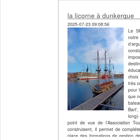
la licorne à dunkerque
2025-07-23 09:08:56
Le SP
notre
d'arg
const
imposs
destin
éduca
choix
très c
pour l
que no
batea
Bart',
long)
point de vue de l'Association Tour
construisent, il permet de compléte
place des formations de gestion d