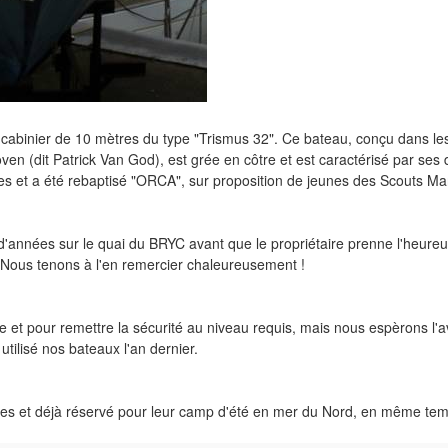
 un cabinier de 10 mètres du type "Trismus 32". Ce bateau, conçu dans le
ven (dit Patrick Van God), est grée en côtre et est caractérisé par ses
 et a été rebaptisé "ORCA", sur proposition de jeunes des Scouts Mar
années sur le quai du BRYC avant que le propriétaire prenne l'heureuse 
. Nous tenons à l'en remercier chaleureusement !
que et pour remettre la sécurité au niveau requis, mais nous espèrons l'
utilisé nos bateaux l'an dernier.
ores et déjà réservé pour leur camp d'été en mer du Nord, en même tem