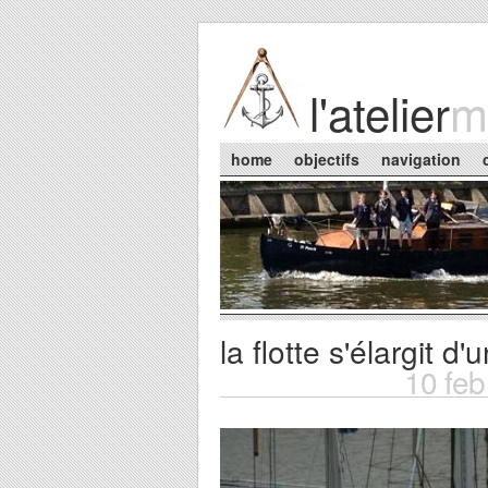
Skip to main content
l'atelier
m
Main menu
home
objectifs
navigation
la flotte s'élargit d
You are here
10 fe