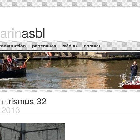
arin
asbl
construction
partenaires
médias
contact
'un trismus 32
b 2013