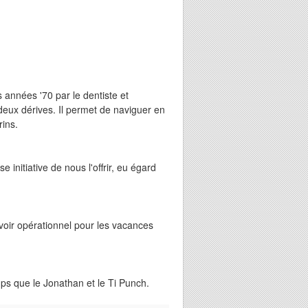
s années '70 par le dentiste et
 deux dérives. Il permet de naviguer en
ins.
initiative de nous l'offrir, eu égard
avoir opérationnel pour les vacances
ps que le Jonathan et le Ti Punch.